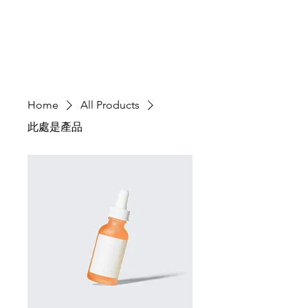
SPONSOR
Home
All Products
此處是產品