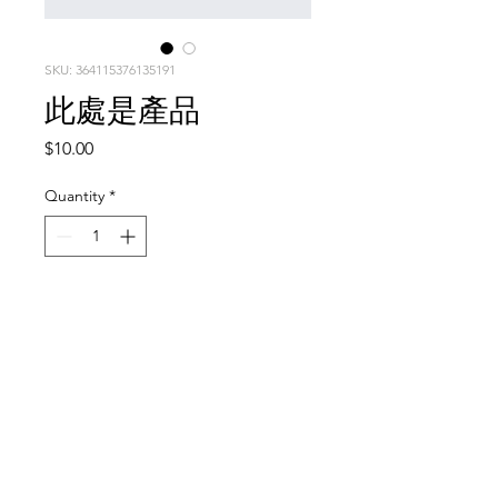
SKU: 364115376135191
此處是產品
Price
$10.00
Quantity
*
Add to Cart
此乃產品描述，適合加入有關產品的詳
細資訊，例如尺寸、材料、保固和清洗
說明。
產品資訊