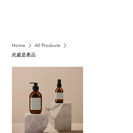
SPONSOR
Home
All Products
此處是產品