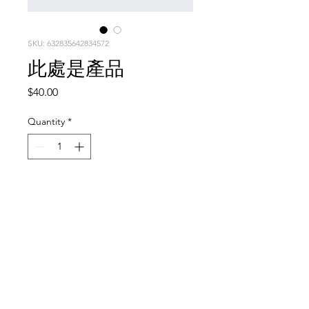
SKU: 632835642834572
此處是產品
Price
$40.00
Quantity
*
Add to Cart
此乃產品描述，適合加入有關產品的詳
細資訊，例如尺寸、材料、保固和清洗
說明。
產品資訊