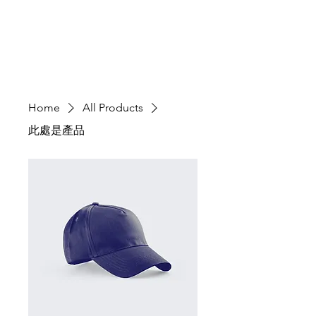
SPONSOR
Home
All Products
此處是產品